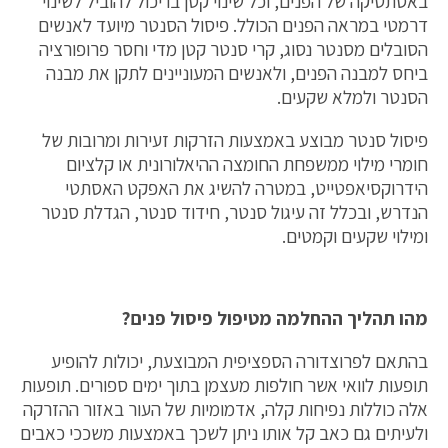
באסתטיקה של הפנים, וכל שינוי קטן בו יכול להוביל לשינוי
דרמטי במראה הפנים הכולל. פיסול הסנטר מיועד לאנשים
הסובלים מסנטר נסוג, קרי סנטר קטן מדי וחסר פרופורציה
ביחס למבנה הפנים, ולאנשים המעוניינים לתקן את מבנה
הסנטר ולמלא שקעים.
פיסול סנטר מבוצע באמצעות הזרקות זעירות ומרובות של
חומרי מילוי ממשפחת החומצה ההיאלורונית או קלציום
הידרוקסיאפטייט, במטרה להשיג את האפקט האסתטי
הנדרש, ובכלל זה עיגול סנטר, חידוד סנטר, הגדלת סנטר
ומילוי שקעים וקמטים.
מהו תהליך ההחלמה מטיפול פיסול פנים?
בהתאם לפרוצדורה הספציפית המבוצעת, יכולות להופיע
תופעות לוואי אשר חולפות מעצמן בתוך ימים ספורים. תופעות
אלה כוללות נפיחות קלה, אדמומיות של העור באזור ההזרקה
ולעיתים גם כאב קל אותו ניתן לשכך באמצעות משככי כאבים